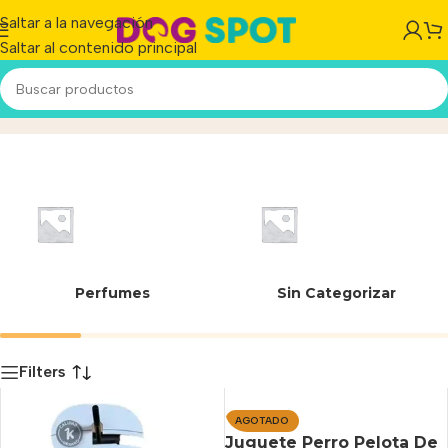
Saltar a la navegación
Saltar al contenido principal
Pelota Maciza
Inicio
/
Producto
Perfumes
Sin Categorizar
Filters
AGOTADO
Juguete Perro Pelota De