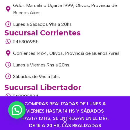
Gdor. Marcelino Ugarte 1999, Olivos, Provincia de
Buenos Aires
Lunes a Sábados 9hs a 20hs
Sucursal Corrientes
1145306985
Corrientes 1464, Olivos, Provincia de Buenos Aires
Lunes a Viernes 9hs a 20hs
Sábados de 9hs a 15hs
Sucursal Libertador
1168893524
COMPRAS REALIZADAS DE LUNES A
Av. del Libertador 1915, Vte. López, Provincia de
VIERNES HASTA 14 HS Y SÁBADOS
Buenos Aires
HASTA 13 HS, SE ENTREGAN EN EL DÍA,
DE 15 A 20 HS, LAS REALIZADAS
Lunes a Viernes de 9hs a 13hs / 16hs a 20hs