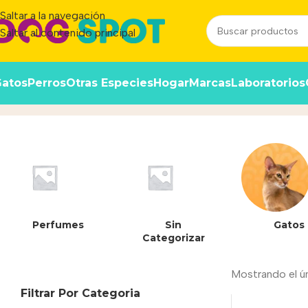
Saltar a la navegación
Saltar al contenido principal
atos
Perros
Otras Especies
Hogar
Marcas
Laboratorios
Perro Adulto
Inicio
/
Producto
Perfumes
Sin
Gatos
Categorizar
Mostrando el ú
Filtrar Por Categoria