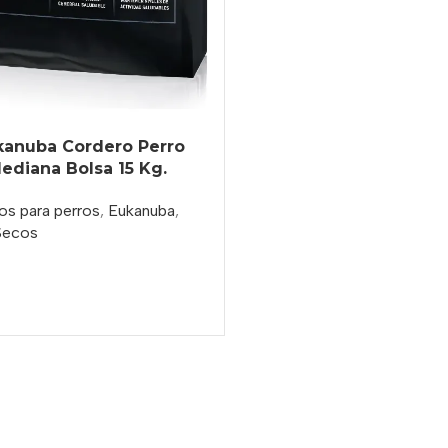
kanuba Cordero Perro
ediana Bolsa 15 Kg.
os para perros
,
Eukanuba
,
Secos
o