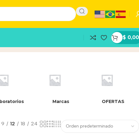
$
0,00
boratorios
Marcas
OFERTAS
9
12
18
24