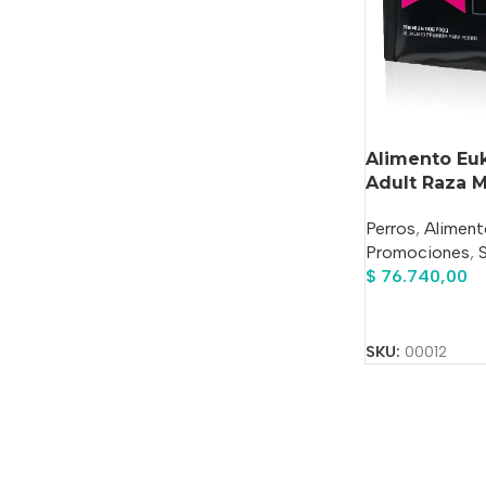
Alimento Eu
Adult Raza M
Perros
,
Aliment
Promociones
,
$
76.740,00
Añadir Al Carrit
SKU:
00012