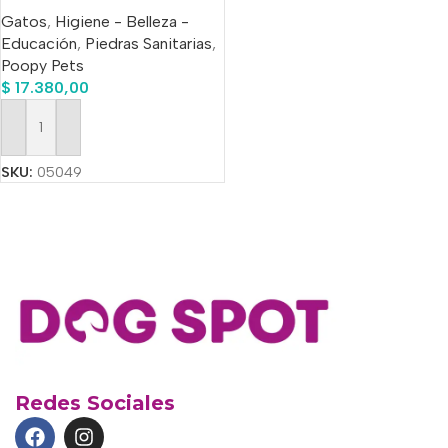
Poopy Pets Pino x 15 Kg
Gatos
,
Higiene - Belleza -
Educación
,
Piedras Sanitarias
,
Poopy Pets
$
17.380,00
Añadir Al Carrito
SKU:
05049
Redes Sociales