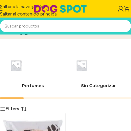
Saltar a la navegación
Saltar al contenido principal
Poopy Pet
Inicio
/
Producto
Perfumes
Sin Categorizar
Filters