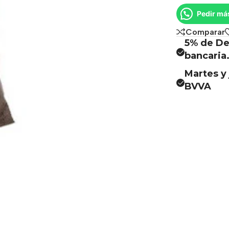
Pedir má
Comparar
5% de De
bancaria
Martes y 
BVVA