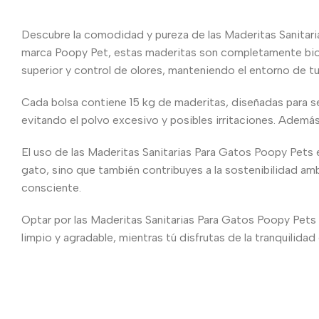
Descubre la comodidad y pureza de las Maderitas Sanitarias
marca Poopy Pet, estas maderitas son completamente bio
superior y control de olores, manteniendo el entorno de t
Cada bolsa contiene 15 kg de maderitas, diseñadas para ser
evitando el polvo excesivo y posibles irritaciones. Ademá
El uso de las Maderitas Sanitarias Para Gatos Poopy Pets e
gato, sino que también contribuyes a la sostenibilidad amb
consciente.
Optar por las Maderitas Sanitarias Para Gatos Poopy Pets Pi
limpio y agradable, mientras tú disfrutas de la tranquilid