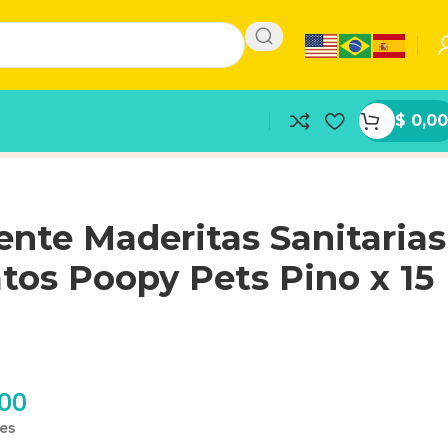
$
0,00
nte Maderitas Sanitarias
tos Poopy Pets Pino x 15
,00
les