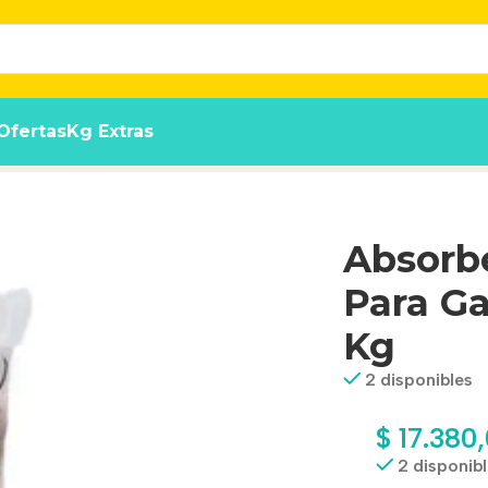
Ofertas
Kg Extras
os Poopy Pets Pino x 15 Kg
Absorbe
Para Ga
Kg
2 disponibles
$
17.380
2 disponib