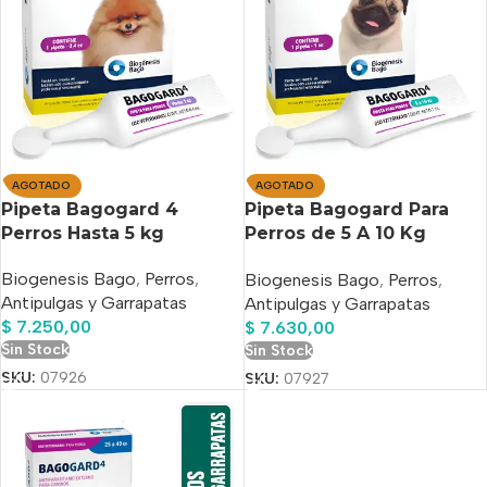
AGOTADO
AGOTADO
Pipeta Bagogard 4
Pipeta Bagogard Para
Perros Hasta 5 kg
Perros de 5 A 10 Kg
contra Pulgas/Garrapatas
Biogenesis Bago
,
Perros
,
Biogenesis Bago
,
Perros
,
Antipulgas y Garrapatas
Antipulgas y Garrapatas
$
7.250,00
$
7.630,00
Sin Stock
Sin Stock
SKU:
07926
SKU:
07927