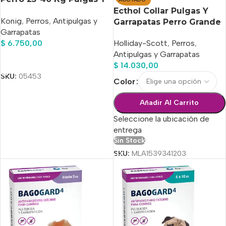
Garrapatas
Ecthol Collar Pulgas Y
Konig
,
Perros
,
Antipulgas y
Garrapatas Perro Grande
Garrapatas
$
6.750,00
Holliday-Scott
,
Perros
,
Antipulgas y Garrapatas
Añadir Al Carrito
$
14.030,00
SKU:
05453
Color
Añadir Al Carrito
Seleccione la ubicación de
entrega
Sin Stock
SKU:
MLA1539341203