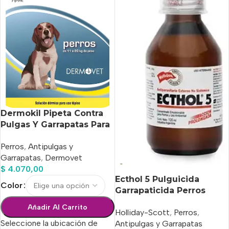
Dermokil Pipeta Contra
Pulgas Y Garrapatas Para
Peros de 10 A 20kg
Perros
,
Antipulgas y
Garrapatas
,
Dermovet
$
4.070,00
Ecthol 5 Pulguicida
Color
Garrapaticida Perros
holliday x 70ml
Añadir Al Carrito
Holliday-Scott
,
Perros
,
Seleccione la ubicación de
Antipulgas y Garrapatas