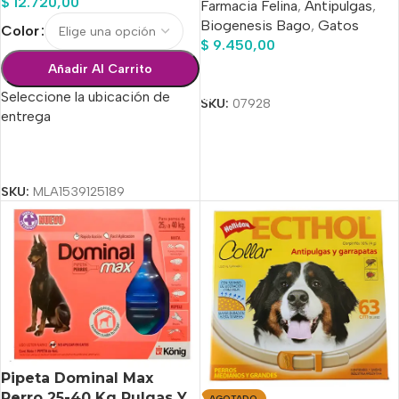
$
12.720,00
Farmacia Felina
,
Antipulgas
,
Claro
Biogenesis Bago
,
Gatos
Color
$
9.450,00
Añadir Al Carrito
Añadir Al Carrito
Seleccione la ubicación de
SKU:
07928
entrega
Seleccionar Opciones
SKU:
MLA1539125189
Pipeta Dominal Max
Perro 25-40 Kg Pulgas Y
AGOTADO