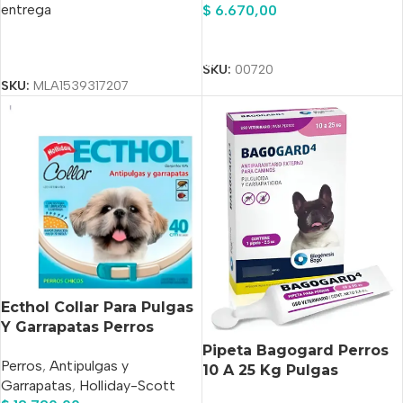
entrega
$
6.670,00
Añadir Al Carrito
Seleccionar Opciones
SKU:
00720
SKU:
MLA1539317207
Ecthol Collar Para Pulgas
Y Garrapatas Perros
Chicos
Pipeta Bagogard Perros
Perros
,
Antipulgas y
10 A 25 Kg Pulgas
Garrapatas
,
Holliday-Scott
Garrapatas Bago Rosa