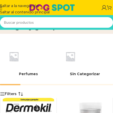
Saltar a la navegación
Saltar al contenido principal
Pulgas y garrapatas
Inicio
/
Producto
Perfumes
Sin Categorizar
Filters