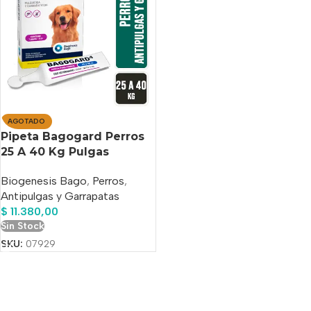
AGOTADO
Pipeta Bagogard Perros
25 A 40 Kg Pulgas
Garrapatas Bago Azul
Biogenesis Bago
,
Perros
,
Acero
Antipulgas y Garrapatas
$
11.380,00
Sin Stock
SKU:
07929