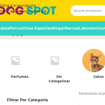
Saltar a la navegación
Saltar al contenido principal
atos
Perros
Otras Especies
Hogar
Marcas
Laboratorios
Puppy Pro
Inicio
/
Producto
Perfumes
Sin
Gatos
Categorizar
Mostrando el ú
Filtrar Por Categoria