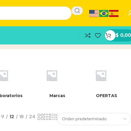
$
0,00
boratorios
Marcas
OFERTAS
9
12
18
24