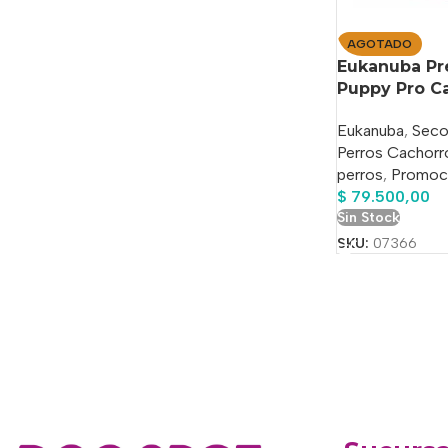
AGOTADO
Eukanuba P
Puppy Pro Ca
Eukanuba
,
Seco
Perros Cachorr
perros
,
Promoc
$
79.500,00
Sin Stock
SKU:
07366