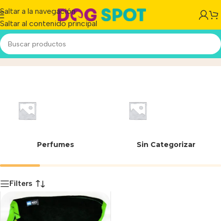
Saltar a la navegación
Saltar al contenido principal
schnauzer mini
Inicio
/
Producto
Perfumes
Sin Categorizar
Filters