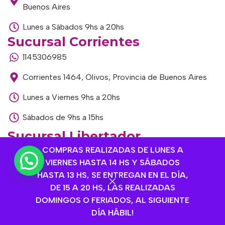
Buenos Aires
Lunes a Sábados 9hs a 20hs
Sucursal Corrientes
1145306985
Corrientes 1464, Olivos, Provincia de Buenos Aires
Lunes a Viernes 9hs a 20hs
Sábados de 9hs a 15hs
Sucursal Libertador
COMPRAS REALIZADAS DE LUNES A
1168893524
VIERNES HASTA 14 HS Y SÁBADOS
Av. del Libertador 1915, Vte. López, Provincia de
HASTA 13 HS, SE ENTREGAN EN EL DÍA,
Buenos Aires
DE 15 A 20 HS, LAS REALIZADAS
DOMINGOS O FERIADOS, AL SIGUIENTE
Lunes a Viernes de 9hs a 13hs / 16hs a 20hs
DÍA HÁBIL!
Sábados de 9hs a 15hs