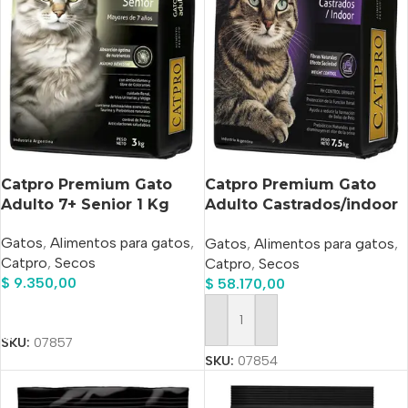
Catpro Premium Gato
Catpro Premium Gato
Adulto 7+ Senior 1 Kg
Adulto Castrados/indoor
X 7.5 kg
Gatos
,
Alimentos para gatos
,
Gatos
,
Alimentos para gatos
,
Catpro
,
Secos
Catpro
,
Secos
$
9.350,00
$
58.170,00
Añadir Al Carrito
Añadir Al Carrito
SKU:
07857
SKU:
07854