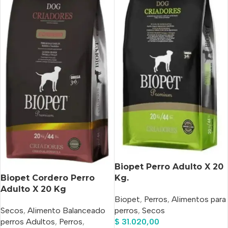
Biopet Perro Adulto X 20
Biopet Cordero Perro
Kg.
Adulto X 20 Kg
Biopet
,
Perros
,
Alimentos para
Secos
,
Alimento Balanceado
perros
,
Secos
perros Adultos
,
Perros
,
$
31.020,00