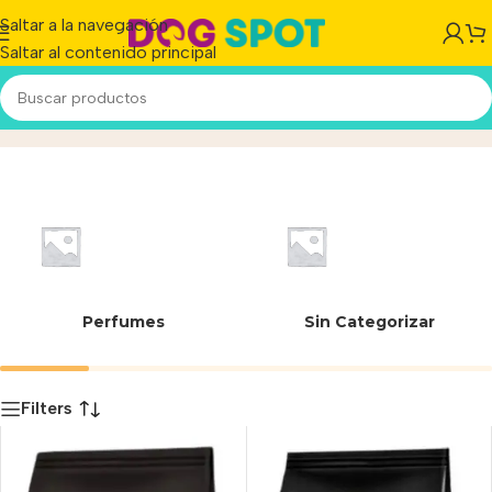
Saltar a la navegación
Saltar al contenido principal
Seca
Inicio
/
Producto
Perfumes
Sin Categorizar
Filters