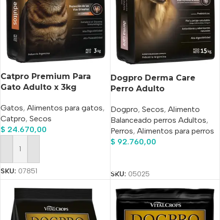
Catpro Premium Para
Dogpro Derma Care
Gato Adulto x 3kg
Perro Adulto
Hipoalergénico Salmón x
Gatos
,
Alimentos para gatos
,
Dogpro
,
Secos
,
Alimento
20kg
Catpro
,
Secos
Balanceado perros Adultos
,
$
24.670,00
Perros
,
Alimentos para perros
$
92.760,00
Añadir Al Carrito
Añadir Al Carrito
SKU:
07851
SKU:
05025