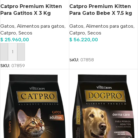
Catpro Premium Kitten
Catpro Premium Kitten
Para Gatitos X 3 Kg
Para Gato Bebe X 7.5 kg
Gatos
,
Alimentos para gatos
,
Gatos
,
Alimentos para gatos
,
Catpro
,
Secos
Catpro
,
Secos
$
25.960,00
$
56.220,00
Añadir Al Carrito
Añadir Al Carrito
SKU:
07858
SKU:
07859