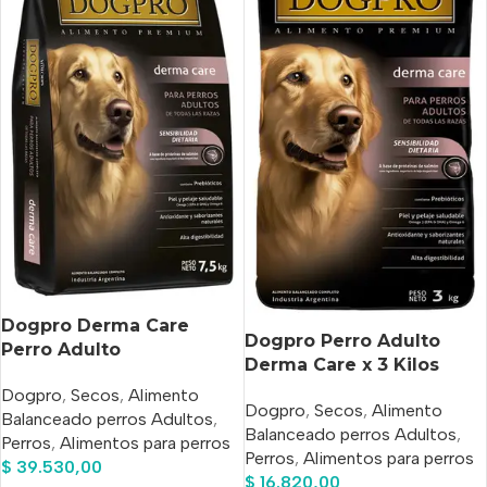
Dogpro Derma Care
Dogpro Perro Adulto
Perro Adulto
Derma Care x 3 Kilos
Hipoalergénico Salmón x
Dogpro
,
Secos
,
Alimento
7.5 Kg
Dogpro
,
Secos
,
Alimento
Balanceado perros Adultos
,
Balanceado perros Adultos
,
Perros
,
Alimentos para perros
Perros
,
Alimentos para perros
$
39.530,00
$
16.820,00