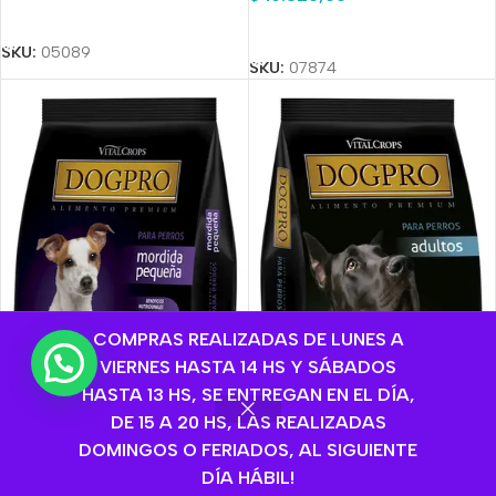
Añadir Al Carrito
Añadir Al Carrito
SKU:
05089
SKU:
07874
COMPRAS REALIZADAS DE LUNES A
💬 ¿Necesitas ayuda?
VIERNES HASTA 14 HS Y SÁBADOS
HASTA 13 HS, SE ENTREGAN EN EL DÍA,
DE 15 A 20 HS, LAS REALIZADAS
DOMINGOS O FERIADOS, AL SIGUIENTE
DÍA HÁBIL!