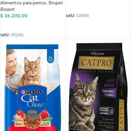
Alimentos para perros
,
Biopet
Añadir Al Carrito
Biopet
$
36.200,00
SKU:
02586
Añadir Al Carrito
SKU:
05246