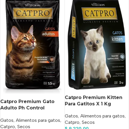
Catpro Premium Kitten
Catpro Premium Gato
Para Gatitos X 1 Kg
Adulto Ph Control
Urinario x 15kg
Gatos
,
Alimentos para gatos
,
Gatos
,
Alimentos para gatos
,
Catpro
,
Secos
Catpro
,
Secos
$
9.220,00