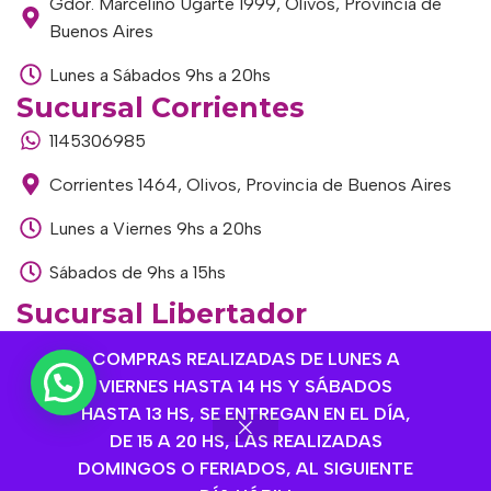
Gdor. Marcelino Ugarte 1999, Olivos, Provincia de
Buenos Aires
Lunes a Sábados 9hs a 20hs
Sucursal Corrientes
1145306985
Corrientes 1464, Olivos, Provincia de Buenos Aires
Lunes a Viernes 9hs a 20hs
Sábados de 9hs a 15hs
Sucursal Libertador
1168893524
COMPRAS REALIZADAS DE LUNES A
VIERNES HASTA 14 HS Y SÁBADOS
Av. del Libertador 1915, Vte. López, Provincia de
HASTA 13 HS, SE ENTREGAN EN EL DÍA,
Buenos Aires
DE 15 A 20 HS, LAS REALIZADAS
Lunes a Viernes de 9hs a 13hs / 16hs a 20hs
DOMINGOS O FERIADOS, AL SIGUIENTE