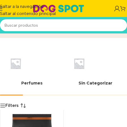
Saltar a la navegación
Saltar al contenido principal
Sensitive Skin
Inicio
/
Producto
Perfumes
Sin Categorizar
Filters