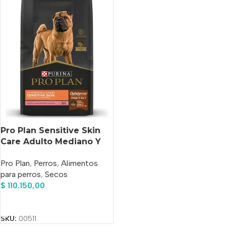
Pro Plan Sensitive Skin
Care Adulto Mediano Y
Grande X 12 Kg
Pro Plan
,
Perros
,
Alimentos
para perros
,
Secos
$
110.150,00
Añadir Al Carrito
SKU:
00511