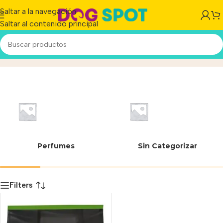
Saltar a la navegación
Saltar al contenido principal
Sensitive
Inicio
/
Producto
Perfumes
Sin Categorizar
Filters