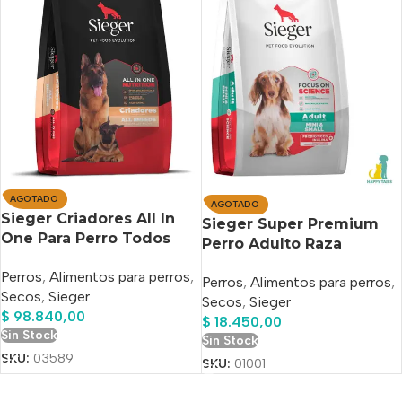
AGOTADO
AGOTADO
Sieger Criadores All In
Sieger Super Premium
One Para Perro Todos
Perro Adulto Raza
Los Tamaños x 20 Kg
Pequeña x 3 kg
Perros
,
Alimentos para perros
,
Perros
,
Alimentos para perros
,
Secos
,
Sieger
Secos
,
Sieger
$
98.840,00
$
18.450,00
Sin Stock
Sin Stock
SKU:
03589
SKU:
01001