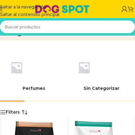
Saltar a la navegación
Saltar al contenido principal
Sieger
Inicio
/
Producto
Perfumes
Sin Categorizar
Filters