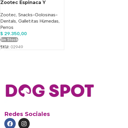
Zootec Espinaca Y
Zanahoria X 2kg
Zootec
,
Snacks-Golosinas-
Dentals
,
Galletitas Húmedas
,
Perros
$
29.350,00
Sin Stock
SKU:
02949
Redes Sociales