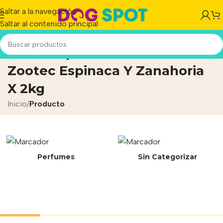
Saltar a la navegación
Saltar al contenido principal
Snack P/perros Salchicks
Zootec Espinaca Y Zanahoria
X 2kg
Inicio
/
Producto
Perfumes
Sin Categorizar