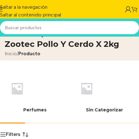
Saltar a la navegación
Saltar al contenido principal
Snack P/perros Salchicks
Zootec Pollo Y Cerdo X 2kg
Inicio
/
Producto
Perfumes
Sin Categorizar
Filters