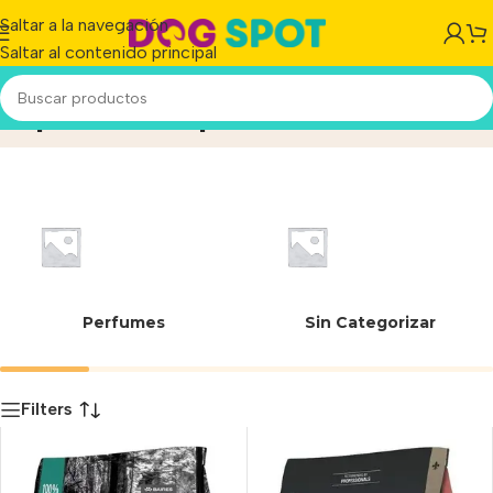
Saltar a la navegación
Saltar al contenido principal
Special Recipe
Inicio
/
Producto
Perfumes
Sin Categorizar
Filters