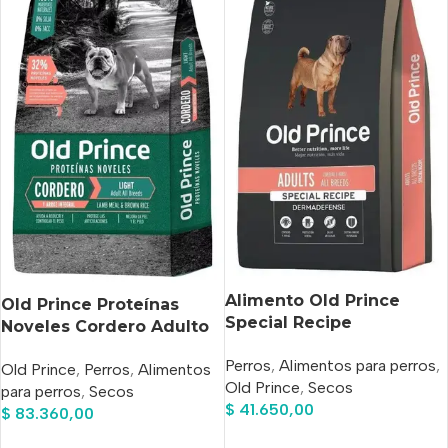
Alimento Old Prince
Old Prince Proteínas
Special Recipe
Noveles Cordero Adulto
Dermadefense Para
Light X 15 Kg
Perros
,
Alimentos para perros
,
Perro Adulto Todos Los
Old Prince
,
Perros
,
Alimentos
Old Prince
,
Secos
Tamaños Sabor Cordero
para perros
,
Secos
$
41.650,00
Y Arroz En Bolsa De
$
83.360,00
7.5 kg
Añadir Al Carrito
Añadir Al Carrito