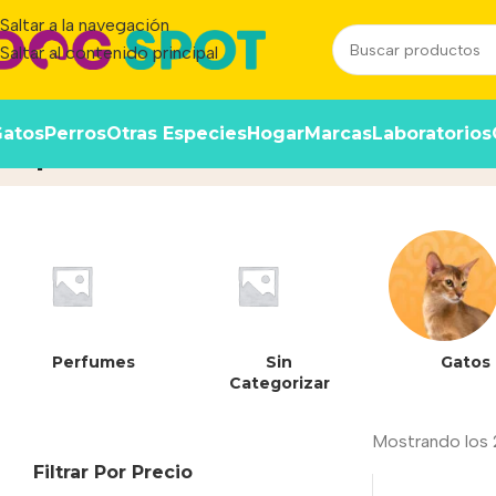
Saltar a la navegación
Saltar al contenido principal
atos
Perros
Otras Especies
Hogar
Marcas
Laboratorios
Spot-on
Inicio
/
Producto
Perfumes
Sin
Gatos
Categorizar
Mostrando los 
Filtrar Por Precio