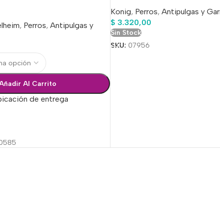
Konig
,
Perros
,
Antipulgas y Gar
$
3.320,00
elheim
,
Perros
,
Antipulgas y
Sin Stock
SKU:
07956
Añadir Al Carrito
bicación de entrega
ciones
0585