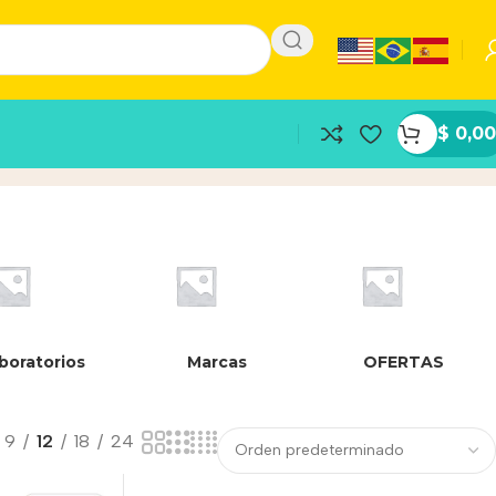
$
0,00
boratorios
Marcas
OFERTAS
9
12
18
24