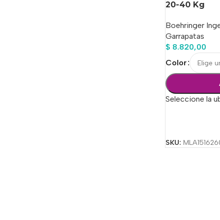
20-40 Kg
Boehringer Ing
Garrapatas
$
8.820,00
Color
Seleccione la u
Seleccionar Op
SKU:
MLA151626