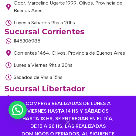
Gdor. Marcelino Ugarte 1999, Olivos, Provincia de
Buenos Aires
Lunes a Sábados 9hs a 20hs
Sucursal Corrientes
1145306985
Corrientes 1464, Olivos, Provincia de Buenos Aires
Lunes a Viernes 9hs a 20hs
Sábados de 9hs a 15hs
Sucursal Libertador
1168893524
COMPRAS REALIZADAS DE LUNES A
Av. del Libertador 1915, Vte. López, Provincia de
VIERNES HASTA 14 HS Y SÁBADOS
Buenos Aires
HASTA 13 HS, SE ENTREGAN EN EL DÍA,
DE 15 A 20 HS, LAS REALIZADAS
Lunes a Viernes de 9hs a 13hs / 16hs a 20hs
DOMINGOS O FERIADOS, AL SIGUIENTE