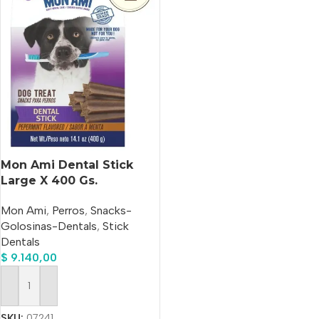
Mon Ami Dental Stick
Large X 400 Gs.
Mon Ami
,
Perros
,
Snacks-
Golosinas-Dentals
,
Stick
Dentals
$
9.140,00
Añadir Al Carrito
SKU:
07241