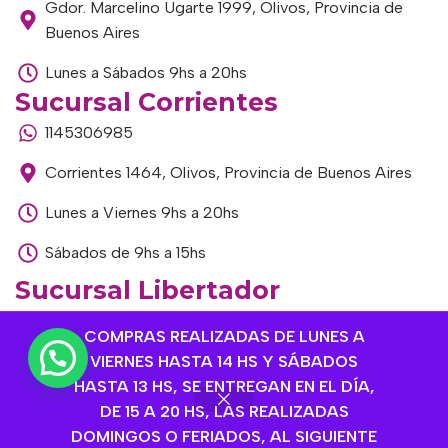
Gdor. Marcelino Ugarte 1999, Olivos, Provincia de
Buenos Aires
Lunes a Sábados 9hs a 20hs
Sucursal Corrientes
1145306985
Corrientes 1464, Olivos, Provincia de Buenos Aires
Lunes a Viernes 9hs a 20hs
Sábados de 9hs a 15hs
Sucursal Libertador
1168893524
COMPRAS REALIZADAS DE LUNES A
Av. del Libertador 1915, Vte. López, Provincia de
VIERNES HASTA 14 HS Y SÁBADOS
Buenos Aires
HASTA 13 HS, SE ENTREGAN EN EL DÍA,
DE 15 A 20 HS, LAS REALIZADAS
Lunes a Viernes de 9hs a 13hs / 16hs a 20hs
DOMINGOS O FERIADOS, AL SIGUIENTE