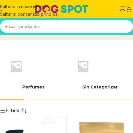
Saltar a la navegación
Saltar al contenido principal
Yorkshire Terrier
Inicio
/
Producto
Perfumes
Sin Categorizar
Filters