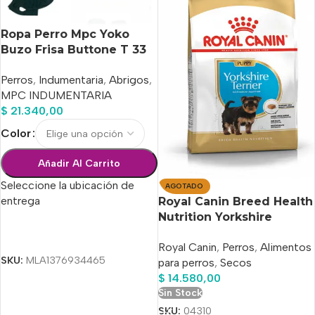
Ropa Perro Mpc Yoko
Buzo Frisa Buttone T 33
Calidad Premium
Perros
,
Indumentaria
,
Abrigos
,
MPC INDUMENTARIA
$
21.340,00
Color
Añadir Al Carrito
Seleccione la ubicación de
AGOTADO
entrega
Royal Canin Breed Health
Nutrition Yorkshire
Terrier Cachorro x 1 kg
Seleccionar Opciones
Royal Canin
,
Perros
,
Alimentos
SKU:
MLA1376934465
para perros
,
Secos
$
14.580,00
Sin Stock
SKU:
04310