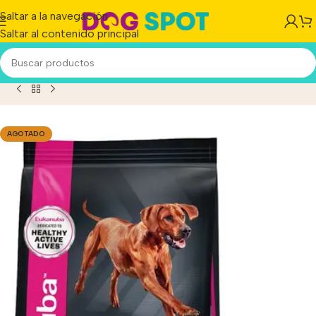
Saltar a la navegación
Saltar al contenido principal
io
/
Producto
/
Eukanuba Perro Adulto Razas Grandes x 15 Kg
AGOTADO