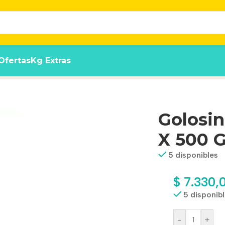
Ofertas
Kg Extras
Frutas Frutilla Manz
Golosin
X 500 G
5 disponibles
$
7.330,
5 disponib
-
+