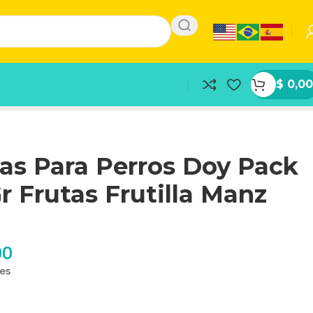
$
0,00
as Para Perros Doy Pack
r Frutas Frutilla Manz
00
les