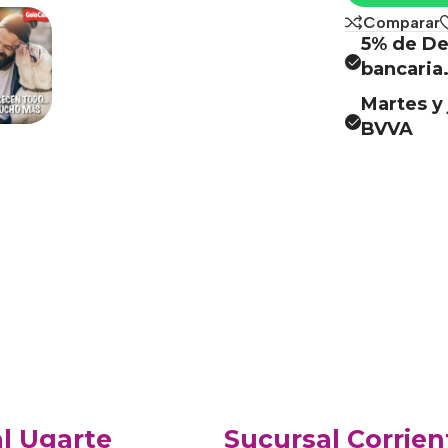
Comparar
5% de De
bancaria
Martes y 
BVVA
l Ugarte
Sucursal Corrien