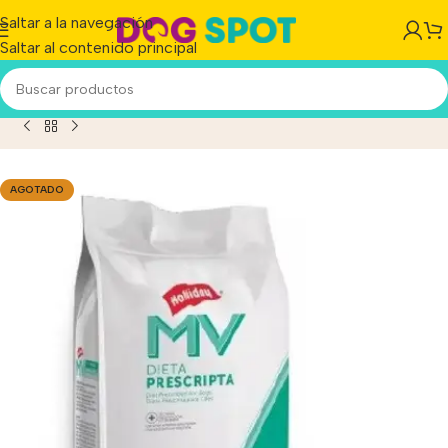
Saltar a la navegación
Saltar al contenido principal
Inicio
/
Producto
/
Mv Holliday Perro Dieta Sensible X 10 Kg
AGOTADO