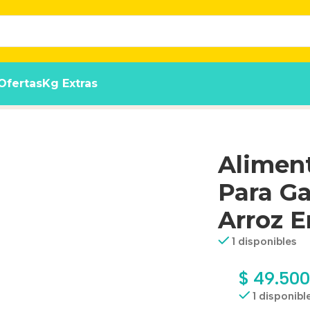
Ofertas
Kg Extras
dulto Sabor Pollo Y Arroz En Bolsa De 3 kg
Aliment
Para Ga
Arroz E
1 disponibles
$
49.500
1 disponibl