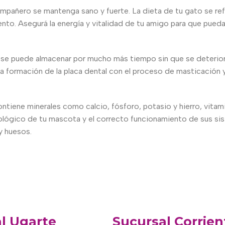
ompañero se mantenga sano y fuerte. La dieta de tu gato se refl
o. Asegurá la energía y vitalidad de tu amigo para que pueda co
se puede almacenar por mucho más tiempo sin que se deteriore
 la formación de la placa dental con el proceso de masticación y
ontiene minerales como calcio, fósforo, potasio y hierro, vitami
ológico de tu mascota y el correcto funcionamiento de sus sist
y huesos.
l Ugarte
Sucursal Corrien