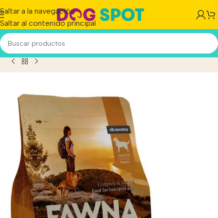
Saltar a la navegación
Saltar al contenido principal
to
/
Alimento Raza Pequeña Fawna Para Perro Adulto 7,5kg