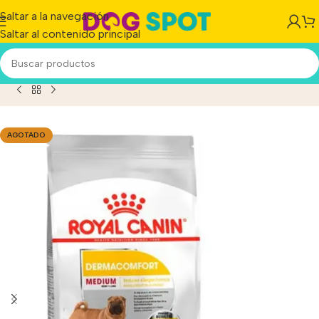
Saltar a la navegación
Saltar al contenido principal
ealth Nutrition Perro Adulto Medium Dermacomfort x 3 kg
AGOTADO