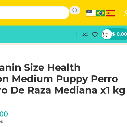
$
0,00
anin Size Health
ion Medium Puppy Perro
ro De Raza Mediana x1 kg
,00
es