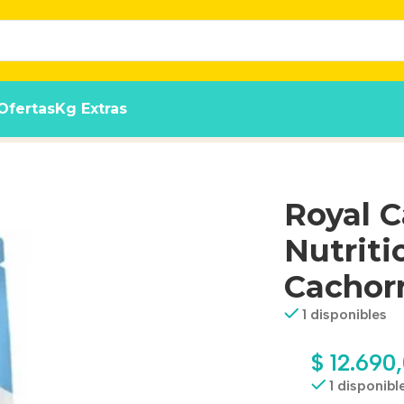
Ofertas
Kg Extras
m Puppy Perro Cachorro De Raza Mediana x1 kg
Royal C
Nutrit
Cachor
1 disponibles
$
12.690
1 disponibl