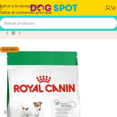
Saltar a la navegación
Saltar al contenido principal
a Perro Adulto De Raza Pequeña Sabor Mix En Bolsa De 3 kg
AGOTADO