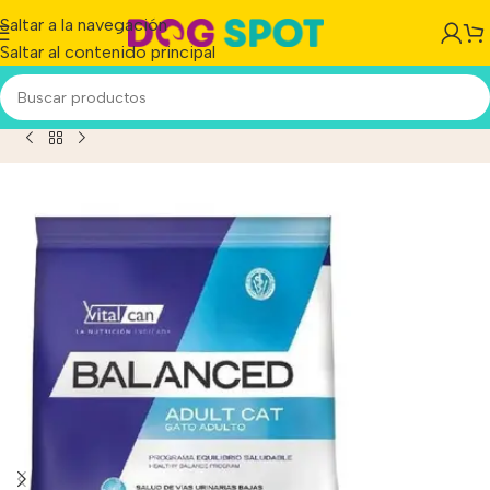
Saltar a la navegación
Saltar al contenido principal
o
/
Vital Can Balanced Gatos Adultos X 15 Kg. Sabuesos Vet