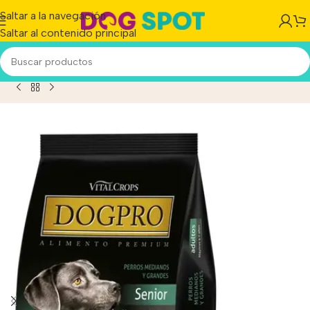
Saltar a la navegación
Saltar al contenido principal
roducto
/
Dogpro Perros Senior Mayores De 7 Años x 7.5 Kg