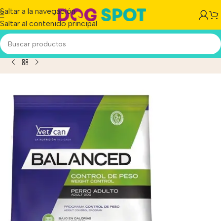
Saltar a la navegación
Saltar al contenido principal
o
/
Vitalcan Balanced Control De Peso Perro Adulto x 20 kg