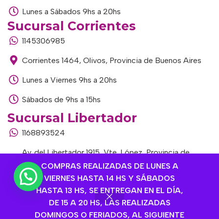
Lunes a Sábados 9hs a 20hs
Sucursal Corrientes
1145306985
Corrientes 1464, Olivos, Provincia de Buenos Aires
Lunes a Viernes 9hs a 20hs
Sábados de 9hs a 15hs
Sucursal Libertador
1168893524
Av. del Libertador 1915, Vte. López, Provincia de
Buenos Aires
COMPRAS REALIZADAS DE LUNES A
VIERNES HASTA 14 HS Y SÁBADOS
Lunes a Viernes de 9hs a 13hs / 16hs a 20hs
HASTA 13 HS, SE ENTREGAN EN EL DÍA,
DE 15 A 20 HS, LAS REALIZADAS
Sábados de 9hs a 15hs
DOMINGOS O FERIADOS, AL SIGUIENTE