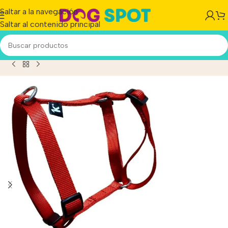
Saltar a la navegación
Saltar al contenido principal
ducto
/
Arnes Perro Brakko Nylon Premium Fast Lock Large