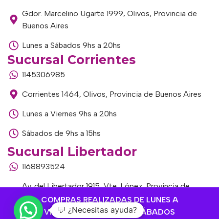
Gdor. Marcelino Ugarte 1999, Olivos, Provincia de
Buenos Aires
Lunes a Sábados 9hs a 20hs
Sucursal Corrientes
1145306985
Corrientes 1464, Olivos, Provincia de Buenos Aires
Lunes a Viernes 9hs a 20hs
Sábados de 9hs a 15hs
Sucursal Libertador
1168893524
Av. del Libertador 1915, Vte. López, Provincia de
Buenos Aires
COMPRAS REALIZADAS DE LUNES A
💬 ¿Necesitas ayuda?
VIERNES HASTA 14 HS Y SÁBADOS
Lunes a Viernes de 9hs a 13hs / 16hs a 20hs