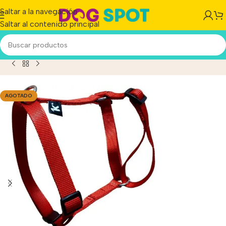
Saltar a la navegación
Saltar al contenido principal
cto
/
Arnes Perro Brakko Nylon Premium Fast Lock X-large
AGOTADO