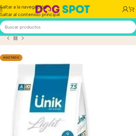
Saltar a la navegación
Saltar al contenido principal
Raza Pequeña X 3 Kg+Power Pipeta Antipulgas De Regalo!!
AGOTADO