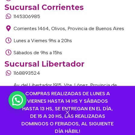
Sucursal Corrientes
1145306985
Corrientes 1464, Olivos, Provincia de Buenos Aires
Lunes a Viernes 9hs a 20hs
Sábados de 9hs a 15hs
Sucursal Libertador
1168893524
Av. del Libertador 1915, Vte. López, Provincia de
Buenos Aires
COMPRAS REALIZADAS DE LUNES A
VIERNES HASTA 14 HS Y SÁBADOS
Lunes a Viernes de 9hs a 13hs / 16hs a 20hs
HASTA 13 HS, SE ENTREGAN EN EL DÍA,
DE 15 A 20 HS, LAS REALIZADAS
Sábados de 9hs a 15hs
DOMINGOS O FERIADOS, AL SIGUIENTE
DÍA HÁBIL!