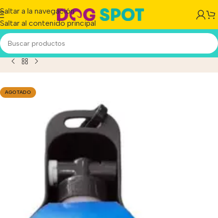
Saltar a la navegación
Saltar al contenido principal
to
/
Bebedero De Viaje Portátil Trixie Para Mascotas 500 Ml
AGOTADO