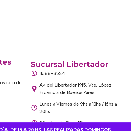
tes
Sucursal Libertador
1168893524
rovincia de
Av. del Libertador 1915, Vte. López,
Provincia de Buenos Aires
Lunes a Viernes de 9hs a 13hs / 16hs a
20hs
Sábados de 9hs a 15hs
DÍA, DE 15 A 20 HS, LAS REALIZADAS DOMINGOS