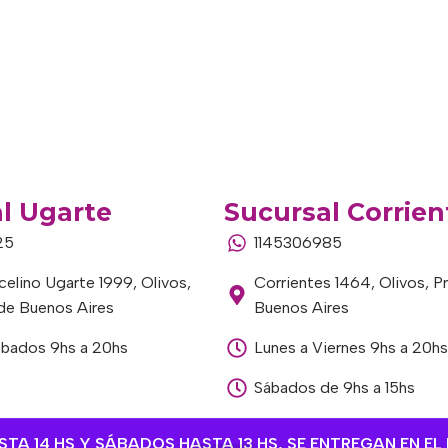
l Ugarte
Sucursal Corrien
25
1145306985
elino Ugarte 1999, Olivos,
Corrientes 1464, Olivos, P
 de Buenos Aires
Buenos Aires
ábados 9hs a 20hs
Lunes a Viernes 9hs a 20hs
Sábados de 9hs a 15hs
A 14 HS Y SÁBADOS HASTA 13 HS, SE ENTREGAN EN EL 