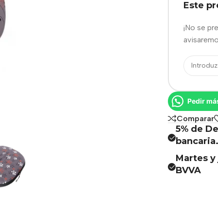
Este p
¡No se pr
avisaremo
Pedir má
Comparar
5% de De
bancaria
Martes y 
BVVA