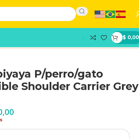
$
0,00
biyaya P/perro/gato
ible Shoulder Carrier Grey
0,00
as