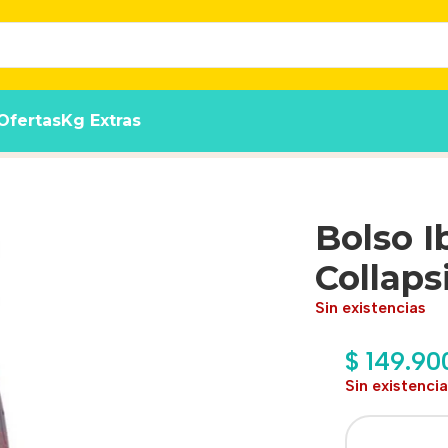
Ofertas
Kg Extras
oulder Carrier Grey
Bolso I
Collaps
Sin existencias
$
149.90
Sin existenci