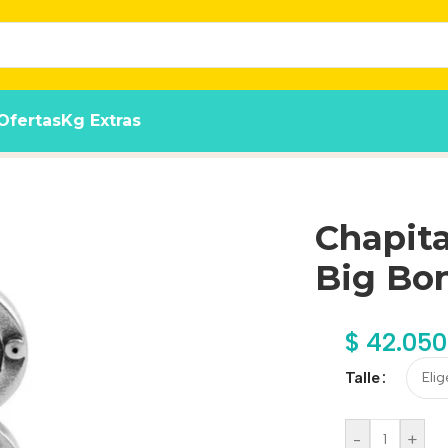
Ofertas
Kg Extras
onx Futuristic
Chapita
Big Bon
$
42.050
Talle
-
+