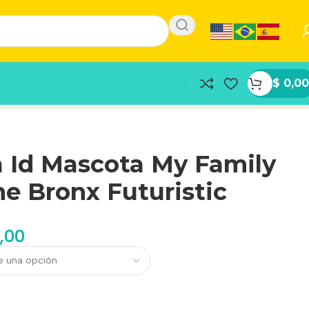
$
0,00
 Id Mascota My Family
e Bronx Futuristic
,00