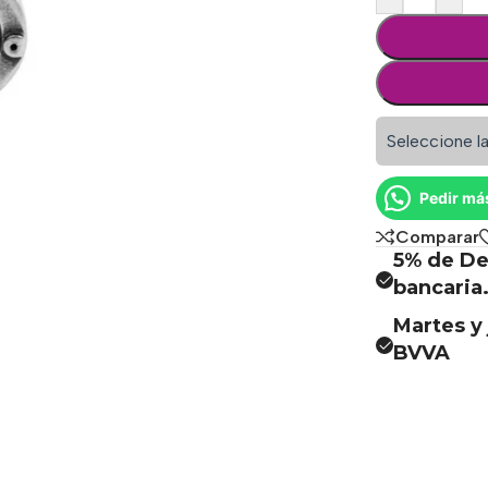
Seleccione la
Pedir má
Comparar
5% de De
bancaria
Martes y 
BVVA