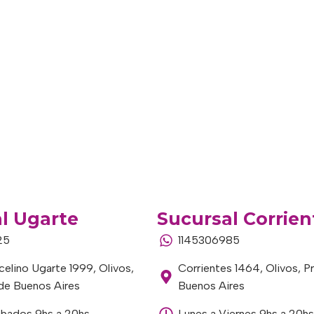
l Ugarte
Sucursal Corrien
25
1145306985
elino Ugarte 1999, Olivos,
Corrientes 1464, Olivos, P
 de Buenos Aires
Buenos Aires
ábados 9hs a 20hs
Lunes a Viernes 9hs a 20hs