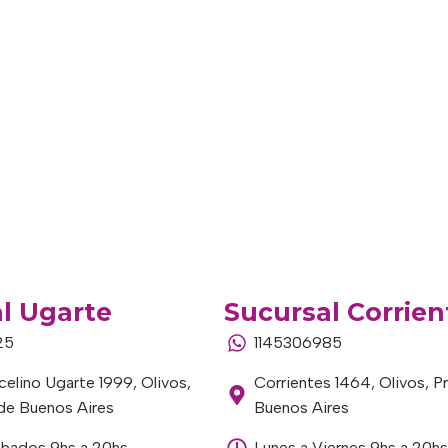
l Ugarte
Sucursal Corrien
25
1145306985
elino Ugarte 1999, Olivos,
Corrientes 1464, Olivos, P
 de Buenos Aires
Buenos Aires
ábados 9hs a 20hs
Lunes a Viernes 9hs a 20hs