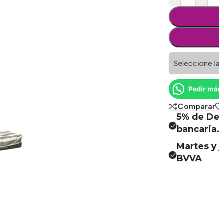
Seleccione la
Pedir má
Comparar
5% de De
bancaria
Martes y 
BVVA