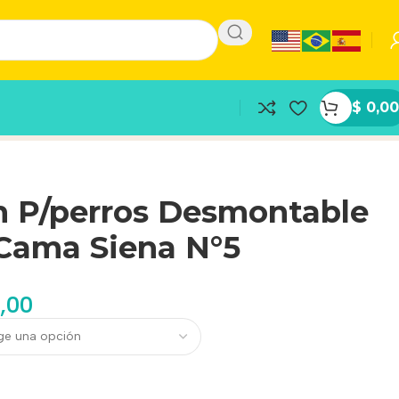
$
0,00
n P/perros Desmontable
 Cama Siena N°5
,00