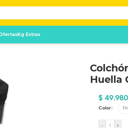
Ofertas
Kg Extras
ma Siena N°5
Colchó
Huella
$
49.980
Color
-
+