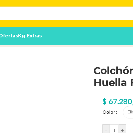
Ofertas
Kg Extras
ny Summer N°5
Colchón
Huella
$
67.280
Color
-
+