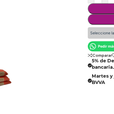
Seleccione la
Pedir má
Comparar
5% de De
bancaria
Martes y 
BVVA