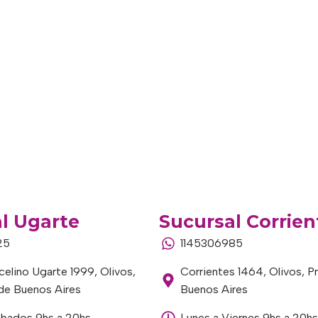
l Ugarte
Sucursal Corrien
25
1145306985
elino Ugarte 1999, Olivos,
Corrientes 1464, Olivos, P
 de Buenos Aires
Buenos Aires
ábados 9hs a 20hs
Lunes a Viernes 9hs a 20hs