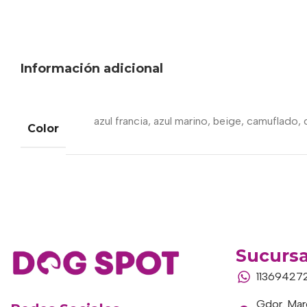
Información adicional
azul francia
,
azul marino
,
beige
,
camuflado
,
Color
Sucursa
11369427
Gdor. Marc