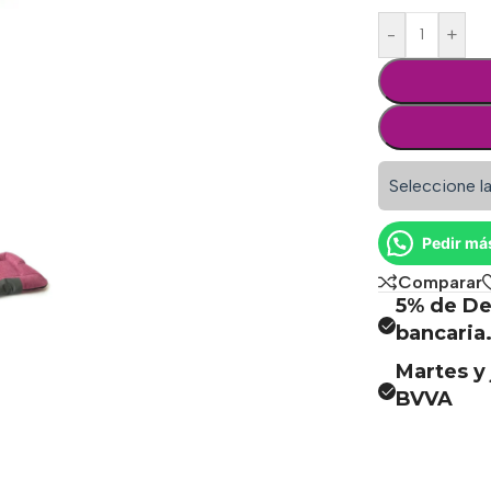
-
+
Seleccione la
Pedir má
Comparar
5% de De
bancaria
Martes y 
BVVA