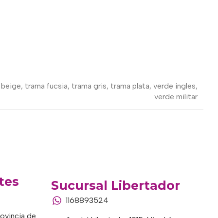
 beige
,
trama fucsia
,
trama gris
,
trama plata
,
verde ingles
,
verde militar
tes
Sucursal Libertador
1168893524
rovincia de