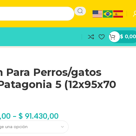
$
0,00
 Para Perros/gatos
Patagonia 5 (12x95x70
,00
-
$
91.430,00