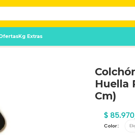
Ofertas
Kg Extras
nia 5 (12x95x70 Cm)
Colchón
Huella 
Cm)
$
85.970
Color