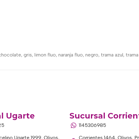
chocolate
,
gris
,
limon fluo
,
naranja fluo
,
negro
,
trama azul
,
trama
l Ugarte
Sucursal Corrien
25
1145306985
elino Ugarte 1999, Olivos,
Corrientes 1464, Olivos, P