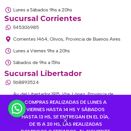
Lunes a Sábados 9hs a 20hs
Sucursal Corrientes
1145306985
Corrientes 1464, Olivos, Provincia de Buenos Aires
Lunes a Viernes 9hs a 20hs
Sábados de 9hs a 15hs
Sucursal Libertador
1168893524
Av. del Libertador 1915, Vte. López, Provincia de
Buenos Aires
COMPRAS REALIZADAS DE LUNES A
VIERNES HASTA 14 HS Y SÁBADOS
Lunes a Viernes de 9hs a 13hs / 16hs a 20hs
HASTA 13 HS, SE ENTREGAN EN EL DÍA,
DE 15 A 20 HS, LAS REALIZADAS
Sábados de 9hs a 15hs