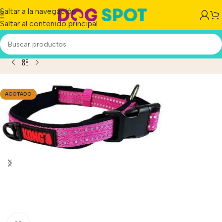
Saltar a la navegación
Saltar al contenido principal
 Perro Kong Regulable Acolchado Large 45-66cm X 25mm
AGOTADO