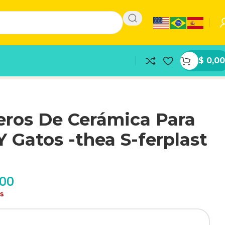
$
0,00
ros De Cerámica Para
Y Gatos -thea S-ferplast
,00
as