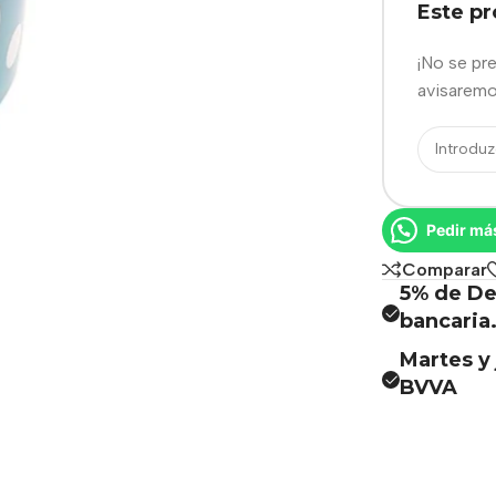
Este p
¡No se pr
avisaremo
Pedir má
Comparar
5% de De
bancaria
Martes y 
BVVA