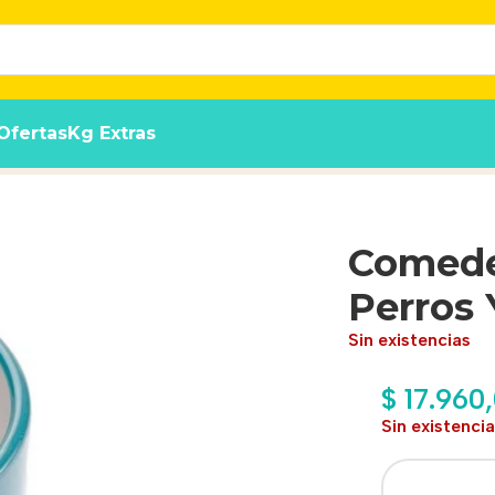
Ofertas
Kg Extras
tos -thea S-ferplast
Comede
Perros 
Sin existencias
$
17.960
Sin existenci