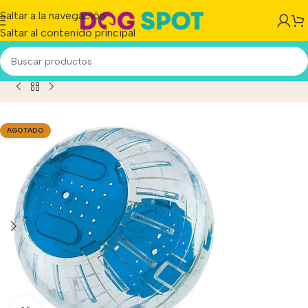
Saltar a la navegación
Saltar al contenido principal
lota Hamster Rueda Ejercicio Small 12 Cm Ferplast Baloon
AGOTADO