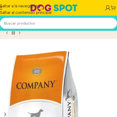
Saltar a la navegación
Saltar al contenido principal
Inicio
/
Producto
/
Company Perro Adulto x 20 Kg