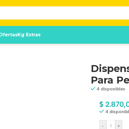
Ofertas
Kg Extras
os + 1 Rollo
Dispens
Para Pe
4 disponibles
$
2.870,
4 disponib
-
+