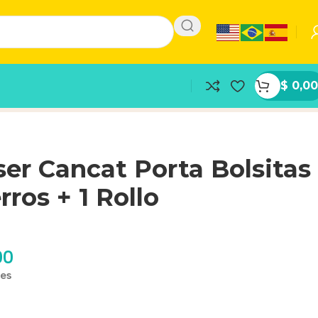
$
0,00
er Cancat Porta Bolsitas
rros + 1 Rollo
00
les