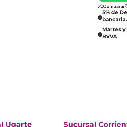
Comparar
5% de De
bancaria
Martes y 
BVVA
l Ugarte
Sucursal Corrien