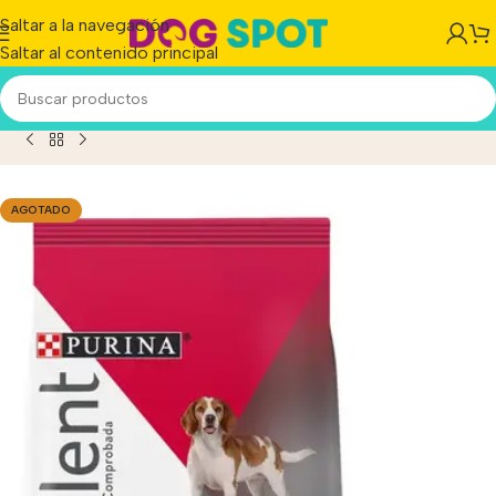
Saltar a la navegación
Saltar al contenido principal
o
/
Producto
/
Excellent Perro Adulto +7 Pollo Y Arroz X 3 Kg.
AGOTADO