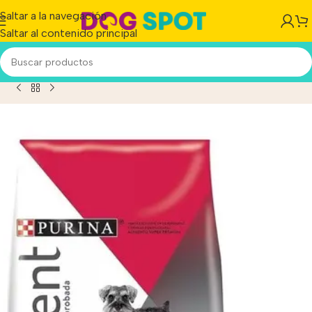
Saltar a la navegación
Saltar al contenido principal
icio
/
Producto
/
Excellent Perro Adulto Raza Pequeñas X 1 kg