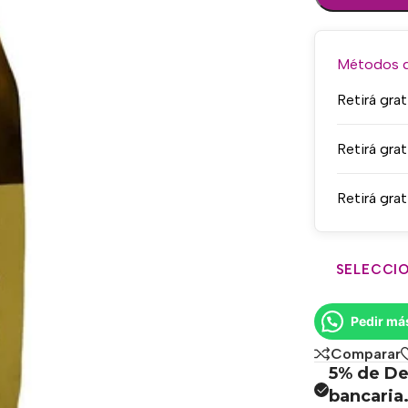
Métodos de
Retirá grat
Retirá grat
Retirá grat
SELECCIO
Pedir má
Comparar
5% de De
bancaria