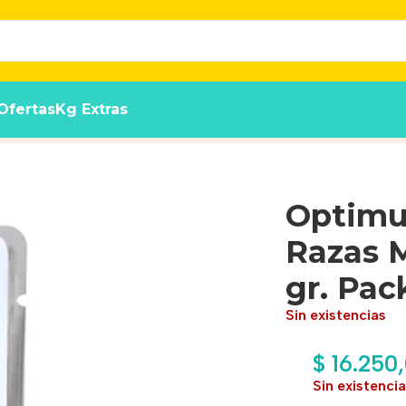
Ofertas
Kg Extras
anas y Grandes X 100 gr. Pack x 12 Unidades
Optimu
Razas 
gr. Pac
Sin existencias
$
16.250
Sin existenci