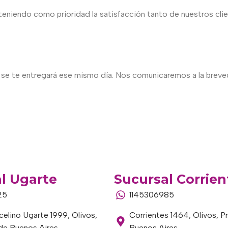
 teniendo como prioridad la satisfacción tanto de nuestros c
ido se te entregará ese mismo día. Nos comunicaremos a la breve
l Ugarte
Sucursal Corrien
25
1145306985
elino Ugarte 1999, Olivos,
Corrientes 1464, Olivos, P
 de Buenos Aires
Buenos Aires