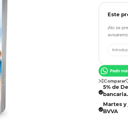
Este p
¡No se pr
avisaremo
Pedir má
Comparar
5% de De
bancaria
Martes y 
BVVA