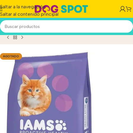
Saltar a la navegación
Saltar al contenido principal
Inicio
/
Producto
/
Iams Kitten Proactive Health X 1 Kg.
AGOTADO