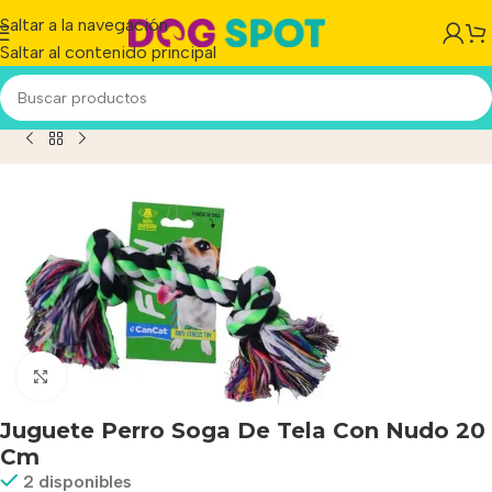
Saltar a la navegación
Saltar al contenido principal
io
/
Producto
/
Juguete Perro Soga De Tela Con Nudo 20 Cm
Haga clic para ampliar
Juguete Perro Soga De Tela Con Nudo 20
Cm
2 disponibles