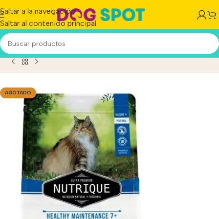
Saltar a la navegación
Saltar al contenido principal
o
/
Producto
/
Nutrique Adult 7+ Healthy Maintenance 7,5 Kg
AGOTADO